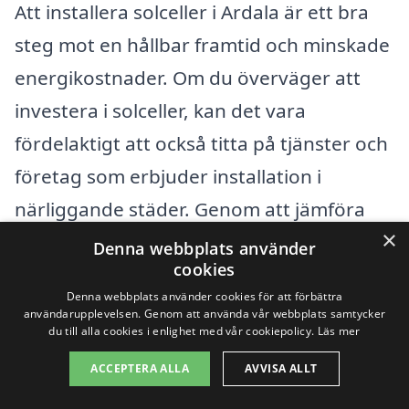
Att installera solceller i Ardala är ett bra
steg mot en hållbar framtid och minskade
energikostnader. Om du överväger att
investera i solceller, kan det vara
fördelaktigt att också titta på tjänster och
företag som erbjuder installation i
närliggande städer. Genom att jämföra
×
alternativ kan du hitta den lösning som
Denna webbplats använder
cookies
bäst passar dina behov och din budget.
Denna webbplats använder cookies för att förbättra
användarupplevelsen. Genom att använda vår webbplats samtycker
Några av de städer där du kan hitta
du till alla cookies i enlighet med vår cookiepolicy.
Läs mer
professionella företag för installation av
ACCEPTERA ALLA
AVVISA ALLT
solceller inkluderar: