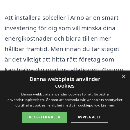
Att installera solceller i Arnö är en smart
investering för dig som vill minska dina
energikostnader och bidra till en mer
hållbar framtid. Men innan du tar steget
är det viktigt att hitta rätt företag som
kan hjälpa dig med installationen. Genom
×
Denna webbplats använder
vår plattform, solceller-kostnad.se, kan du
cookies
enkelt få flera erbjudanden från
Denna webbplats använder cookies för att förbättra
professionella aktörer i ditt närområde.
användarupplevelsen. Genom att använda vår webbplats samtycker
du till alla cookies i enlighet med vår cookiepolicy.
Läs mer
Förutom Arnö finns det även flera andra
ACCEPTERA ALLA
AVVISA ALLT
städer där du kan leta efter