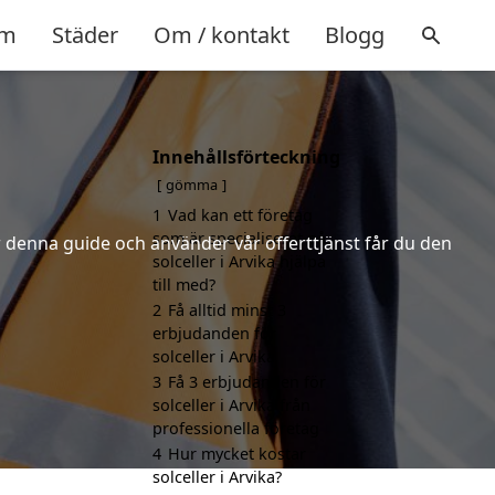
m
Städer
Om / kontakt
Blogg
Innehållsförteckning
gömma
1
Vad kan ett företag
som är specialiserat på
er denna guide och använder vår offerttjänst får du den
solceller i Arvika hjälpa
till med?
2
Få alltid minst 3
erbjudanden för
solceller i Arvika
3
Få 3 erbjudanden för
solceller i Arvika från
professionella företag
4
Hur mycket kostar
solceller i Arvika?