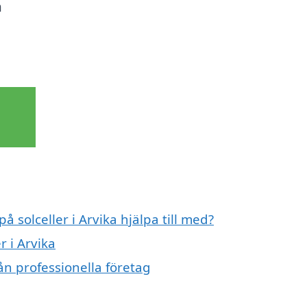
h
å solceller i Arvika hjälpa till med?
r i Arvika
rån professionella företag