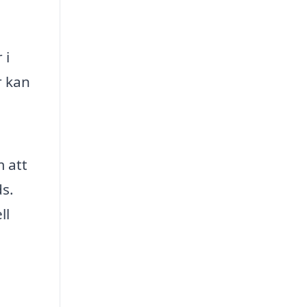
 i
r kan
 att
ds.
ll