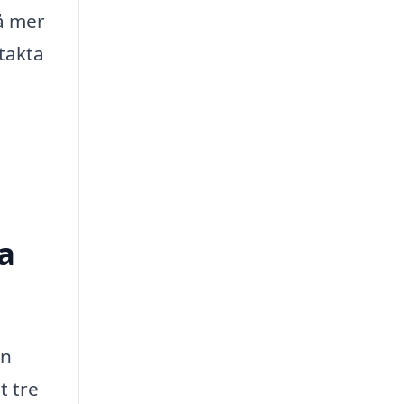
å mer
ntakta
ka
en
t tre