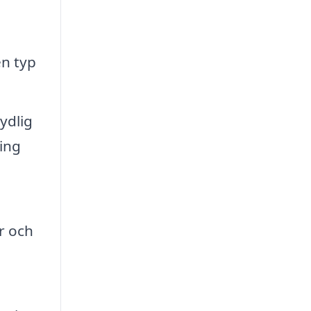
en typ
ydlig
ning
er och