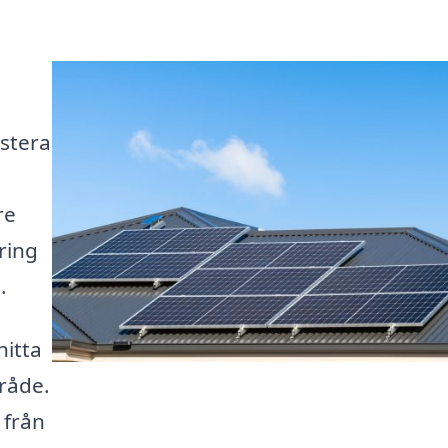
stera
re
ring
.
hitta
mråde.
 från