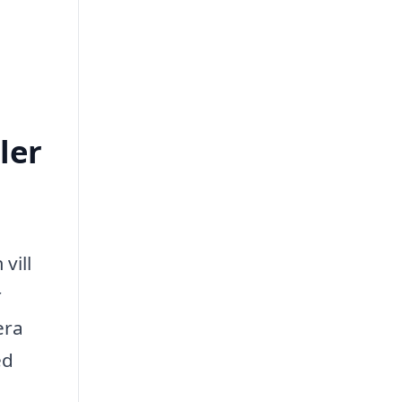
ler
vill
r
era
ed