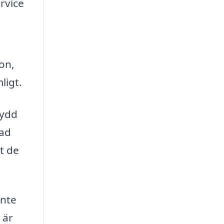
rvice
ion,
ligt.
sydd
rad
t de
inte
 är