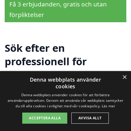
Få 3 erbjudanden, gratis och utan
förpliktelser
Sök efter en
professionell för
solceller i andra städer
×
Denna webbplats använder
nära Barsebäckshamn
cookies
Denna webbplats använder cookies för att förbättra
användarupplevelsen. Genom att använda vår webbplats samtycker
du till alla cookies i enlighet med vår cookiepolicy.
Läs mer
Att installera solceller i Barsebäckshamn
ACCEPTERA ALLA
AVVISA ALLT
kan vara en fantastisk investering för