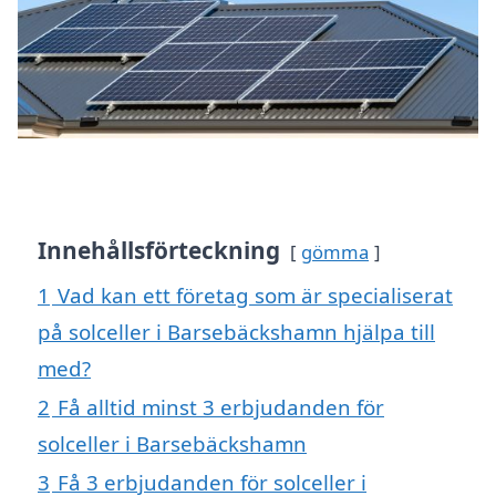
Innehållsförteckning
gömma
1
Vad kan ett företag som är specialiserat
på solceller i Barsebäckshamn hjälpa till
med?
2
Få alltid minst 3 erbjudanden för
solceller i Barsebäckshamn
3
Få 3 erbjudanden för solceller i