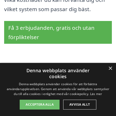
vilket system som passar dig bäst.
Få 3 erbjudanden, gratis och utan
förpliktelser
Sök efter en
×
Denna webbplats använder
professionell för
cookies
Denna webbplats använder cookies för att förbättra
solceller i andra städer
användarupplevelsen. Genom att använda vår webbplats samtycker
du till alla cookies i enlighet med vår cookiepolicy.
Läs mer
nära Båstad
ACCEPTERA ALLA
AVVISA ALLT