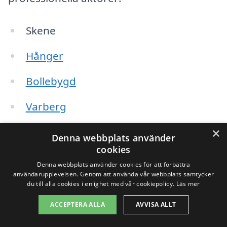
Skene
Hånger
Bollebygd
Varberg
Falkenberg
×
Denna webbplats använder
cookies
Gatslätt
Denna webbplats använder cookies för att förbättra
användarupplevelsen. Genom att använda vår webbplats samtycker
Björketorp
du till alla cookies i enlighet med vår cookiepolicy.
Läs mer
ACCEPTERA ALLA
AVVISA ALLT
Olsfors