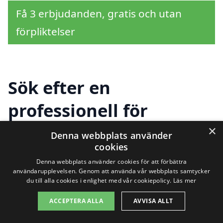
Få 3 erbjudanden, gratis och utan
förpliktelser
Sök efter en
professionell för
solceller i andra städer
×
Denna webbplats använder
cookies
nära Blidö
Denna webbplats använder cookies för att förbättra
användarupplevelsen. Genom att använda vår webbplats samtycker
du till alla cookies i enlighet med vår cookiepolicy.
Läs mer
Om du överväger att installera solceller i
ACCEPTERA ALLA
AVVISA ALLT
Blidö är du inte ensam. Många invånare i