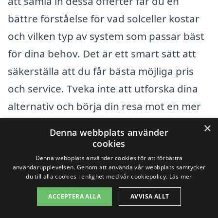
att samla in dessa offerter får du en
bättre förståelse för vad solceller kostar
och vilken typ av system som passar bäst
för dina behov. Det är ett smart sätt att
säkerställa att du får bästa möjliga pris
och service. Tveka inte att utforska dina
alternativ och börja din resa mot en mer
hållbar energilösning idag!
×
Denna webbplats använder
cookies
Få 3 erbjudanden, gratis och utan
Denna webbplats använder cookies för att förbättra
användarupplevelsen. Genom att använda vår webbplats samtycker
förpliktelser
du till alla cookies i enlighet med vår cookiepolicy.
Läs mer
ACCEPTERA ALLA
AVVISA ALLT