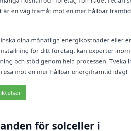
 många hushåll och företag i området redan s
Det är en väg framåt mot en mer hållbar framti
inska dina månatliga energikostnader eller e
mställning för ditt företag, kan experter inom
edning och stöd genom hela processen. Tveka i
n resa mot en mer hållbar energiframtid idag!
iktelser
anden för solceller i