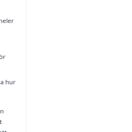
neler
ör
ja hur
en
t