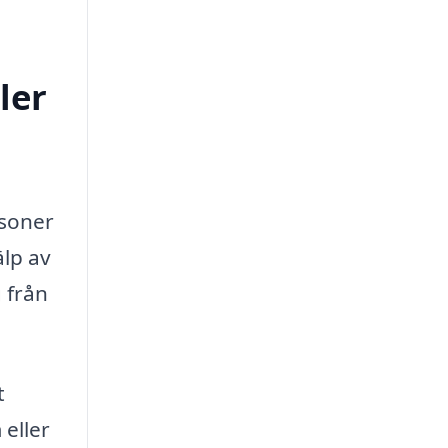
ler
rsoner
älp av
 från
t
 eller