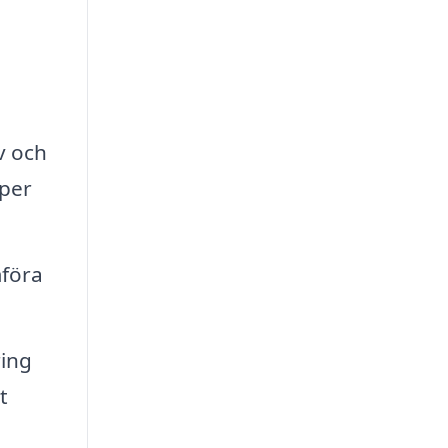
v och
yper
mföra
ring
t