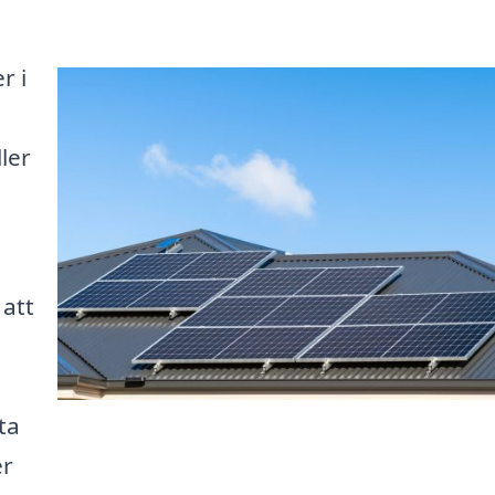
r i
ler
 att
ta
er