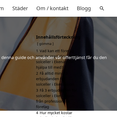
m
Städer
Om / kontakt
Blogg
Innehållsförteckning
gömma
1
Vad kan ett företag
som är specialiserat på
er denna guide och använder vår offerttjänst får du den
solceller i Ekenässjön
hjälpa till med?
2
Få alltid minst 3
erbjudanden för
solceller i Ekenässjön
3
Få 3 erbjudanden för
solceller i Ekenässjön
från professionella
företag
4
Hur mycket kostar