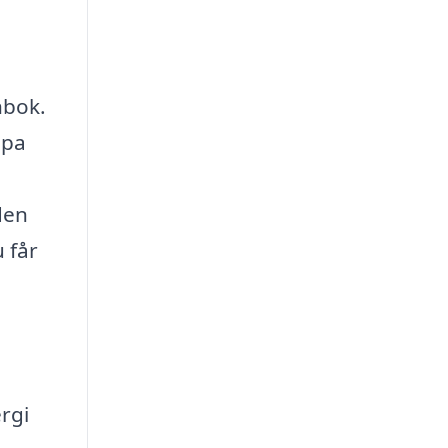
nbok.
lpa
den
 får
rgi