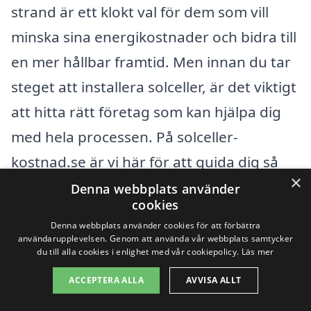
strand är ett klokt val för dem som vill
minska sina energikostnader och bidra till
en mer hållbar framtid. Men innan du tar
steget att installera solceller, är det viktigt
att hitta rätt företag som kan hjälpa dig
med hela processen. På solceller-
kostnad.se är vi här för att guida dig så
×
att du kan få de bästa erbjudandena från
Denna webbplats använder
cookies
professionella inom solcellsområdet.
Denna webbplats använder cookies för att förbättra
användarupplevelsen. Genom att använda vår webbplats samtycker
du till alla cookies i enlighet med vår cookiepolicy.
Läs mer
Det finns flera städer i närheten av
Färgens östra strand där du kan hitta
ACCEPTERA ALLA
AVVISA ALLT
kompetenta företag som erbjuder