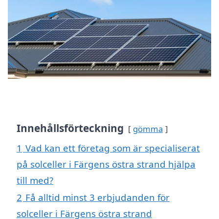
Innehållsförteckning
gömma
1
Vad kan ett företag som är specialiserat
på solceller i Färgens östra strand hjälpa
till med?
2
Få alltid minst 3 erbjudanden för
solceller i Färgens östra strand