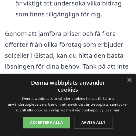
är viktigt att undersöka vilka bidrag
som finns tillgängliga för dig.
Genom att jämföra priser och få flera
offerter från olika företag som erbjuder
solceller i Gistad, kan du hitta den bästa
lösningen för dina behov. Tänk på att inte
bara titta på det initiala priset, utan även
×
Denna webbplats använder
på långsiktiga besparingar och
cookies
effektivitet. Att investera i solceller är inte
Denna webbplats använder cookies för att förbättra
användarupplevelsen. Genom att använda vår webbplats samtycker
bara en fråga om att minska din
du till alla cookies i enlighet med vår cookiepolicy.
Läs mer
energikostnad, men också ett steg mot en
ACCEPTERA ALLA
AVVISA ALLT
mer hållbar framtid.