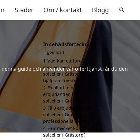
m
Städer
Om / kontakt
Blogg
Innehållsförteckning
gömma
1
Vad kan ett företag
som är specialiserat på
er denna guide och använder vår offerttjänst får du den
solceller i Grästorp
hjälpa till med?
2
Få alltid minst 3
erbjudanden för
solceller i Grästorp
3
Få 3 erbjudanden för
solceller i Grästorp från
professionella företag
4
Hur mycket kostar
solceller i Grästorp?