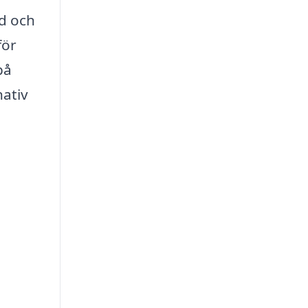
ad och
för
på
nativ