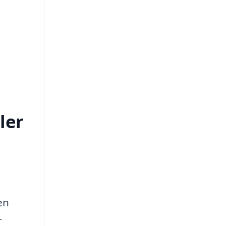
ler
en
r