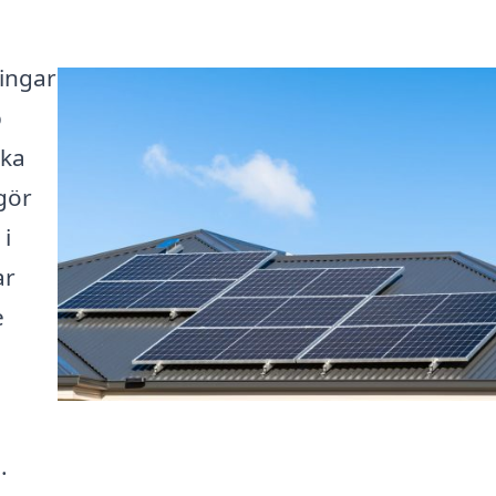
ningar
p
ska
gör
 i
ar
e
.