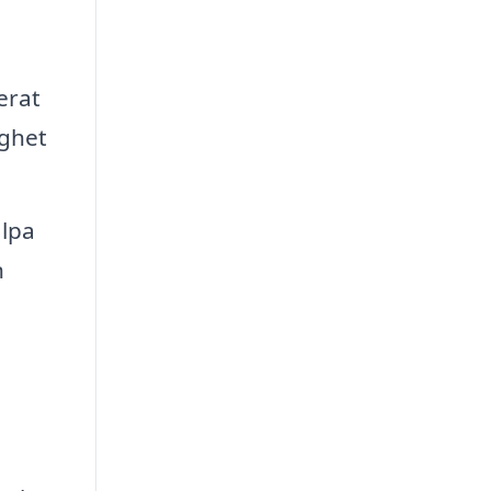
erat
ighet
älpa
n