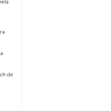
hela
ra
ra
och de