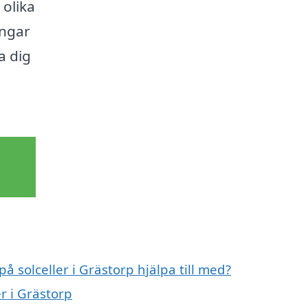
 olika
ingar
a dig
å solceller i Grästorp hjälpa till med?
er i Grästorp