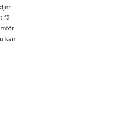
djer
t få
Jämför
du kan