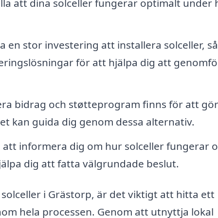
lla att dina solceller fungerar optimalt under 
 en stor investering att installera solceller, så
eringslösningar för att hjälpa dig att genomfö
era bidrag och støtteprogram finns för att gö
get kan guida dig genom dessa alternativ.
tt informera dig om hur solceller fungerar 
jälpa dig att fatta välgrundade beslut.
olceller i Grästorp, är det viktigt att hitta ett
nom hela processen. Genom att utnyttja lokal