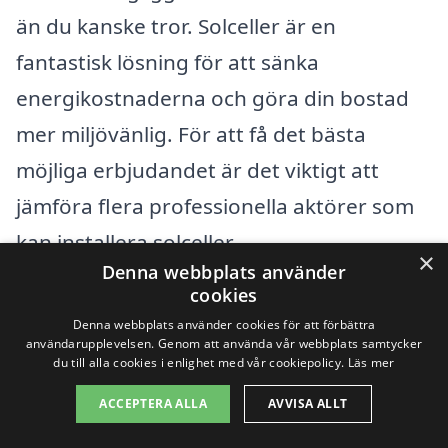
än du kanske tror. Solceller är en
fantastisk lösning för att sänka
energikostnaderna och göra din bostad
mer miljövänlig. För att få det bästa
möjliga erbjudandet är det viktigt att
jämföra flera professionella aktörer som
kan installera solceller.
×
Denna webbplats använder
cookies
Det finns flera städer nära Hällberga där
Denna webbplats använder cookies för att förbättra
du kan hitta företag som erbjuder
användarupplevelsen. Genom att använda vår webbplats samtycker
du till alla cookies i enlighet med vår cookiepolicy.
Läs mer
installation av solceller. Här är några av de
ACCEPTERA ALLA
AVVISA ALLT
mest relevanta städerna att överväga: