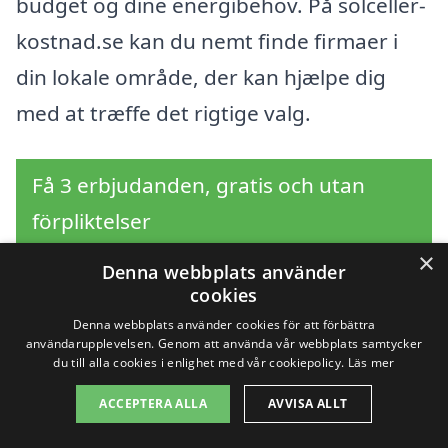
budget og dine energibehov. På solceller-
kostnad.se kan du nemt finde firmaer i
din lokale område, der kan hjælpe dig
med at træffe det rigtige valg.
Få 3 erbjudanden, gratis och utan
förpliktelser
×
Denna webbplats använder
cookies
Sök efter en
Denna webbplats använder cookies för att förbättra
användarupplevelsen. Genom att använda vår webbplats samtycker
du till alla cookies i enlighet med vår cookiepolicy.
Läs mer
professionell för
ACCEPTERA ALLA
AVVISA ALLT
solceller i andra städer