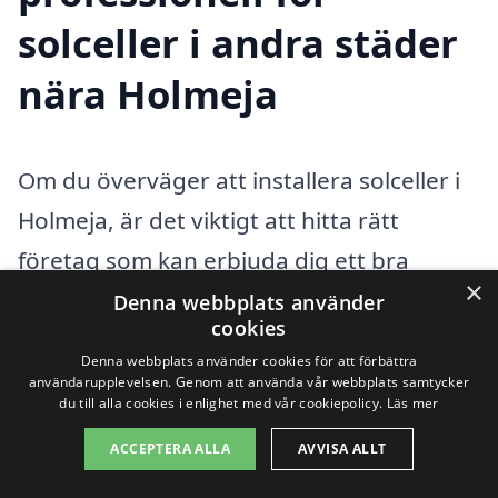
solceller i andra städer
nära Holmeja
Om du överväger att installera solceller i
Holmeja, är det viktigt att hitta rätt
företag som kan erbjuda dig ett bra
×
erbjudande och professionell service. Att
Denna webbplats använder
cookies
gå igenom flera alternativ kan kännas
Denna webbplats använder cookies för att förbättra
överväldigande, men här på solceller-
användarupplevelsen. Genom att använda vår webbplats samtycker
du till alla cookies i enlighet med vår cookiepolicy.
Läs mer
kostnad.se gör vi det enkelt för dig. Vi
ACCEPTERA ALLA
AVVISA ALLT
hjälper dig att jämföra olika