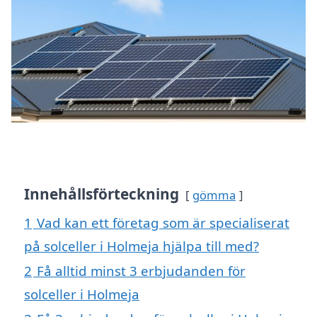
Innehållsförteckning
gömma
1
Vad kan ett företag som är specialiserat
på solceller i Holmeja hjälpa till med?
2
Få alltid minst 3 erbjudanden för
solceller i Holmeja