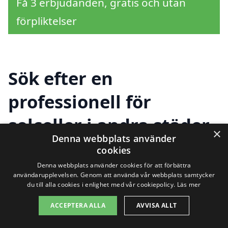
Få 3 erbjudanden, gratis och utan
förpliktelser
Sök efter en
professionell för
solceller i andra städer
×
Denna webbplats använder
nära Kalmar
cookies
Denna webbplats använder cookies för att förbättra
användarupplevelsen. Genom att använda vår webbplats samtycker
du till alla cookies i enlighet med vår cookiepolicy.
Läs mer
Att installera solceller är ett smart och
hållbart val för många husägare. Om du
ACCEPTERA ALLA
AVVISA ALLT
letar efter experter inom solceller i