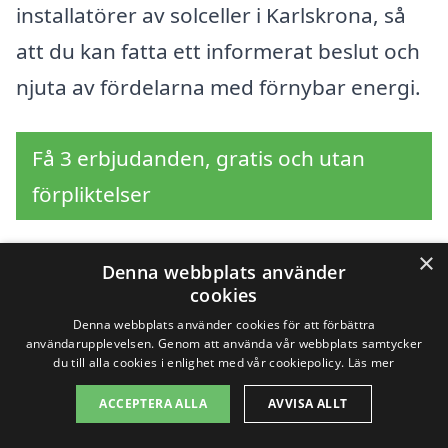
installatörer av solceller i Karlskrona, så
att du kan fatta ett informerat beslut och
njuta av fördelarna med förnybar energi.
Få 3 erbjudanden, gratis och utan
förpliktelser
×
Denna webbplats använder
cookies
Sök efter en
Denna webbplats använder cookies för att förbättra
professionell för
användarupplevelsen. Genom att använda vår webbplats samtycker
du till alla cookies i enlighet med vår cookiepolicy.
Läs mer
solceller i andra städer
ACCEPTERA ALLA
AVVISA ALLT
nära Karlskrona