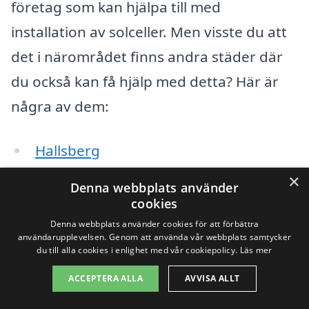
företag som kan hjälpa till med
installation av solceller. Men visste du att
det i närområdet finns andra städer där
du också kan få hjälp med detta? Här är
några av dem:
Hallsberg
×
Lekeberg
Denna webbplats använder
cookies
Örebro
Denna webbplats använder cookies för att förbättra
användarupplevelsen. Genom att använda vår webbplats samtycker
Karlskoga
du till alla cookies i enlighet med vår cookiepolicy.
Läs mer
ACCEPTERA ALLA
AVVISA ALLT
Askersund