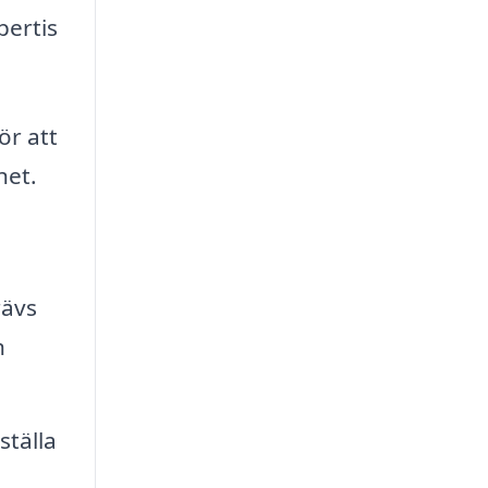
pertis
ör att
het.
a
rävs
n
ställa