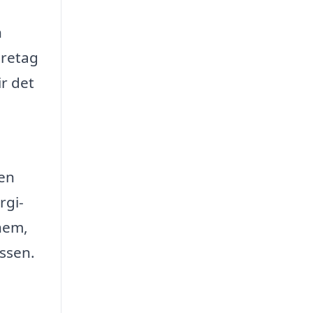
n
öretag
r det
 en
rgi-
 hem,
essen.