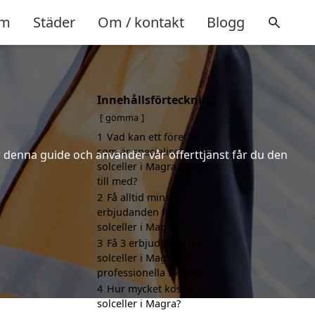
m
Städer
Om / kontakt
Blogg
Innehållsförteckning
gömma
1
Vad kan ett företag
som är specialiserat på
er denna guide och använder vår offerttjänst får du den
solceller i Magra hjälpa
till med?
2
Få alltid minst 3
erbjudanden för
solceller i Magra
3
Få 3 erbjudanden för
solceller i Magra från
professionella företag
4
Hur mycket kostar
solceller i Magra?