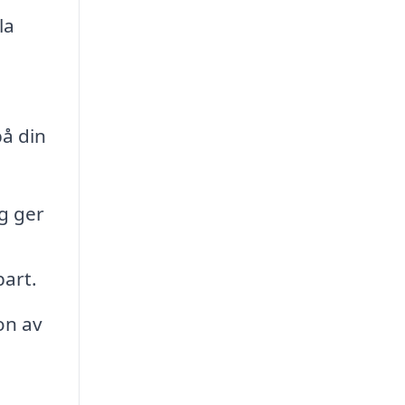
la
på din
g ger
bart.
on av