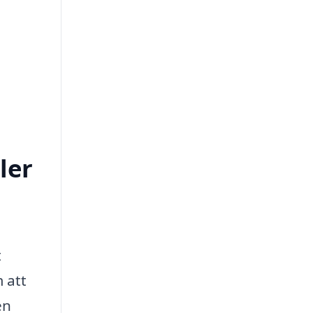
ler
t
 att
en