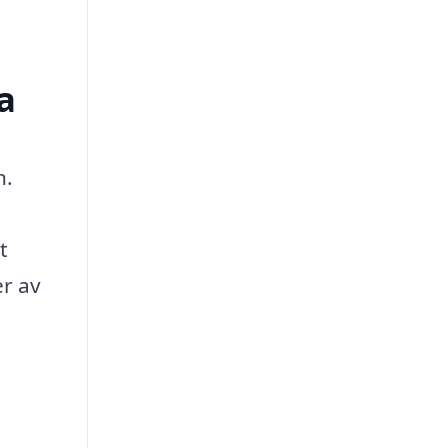
a
n.
t
er av