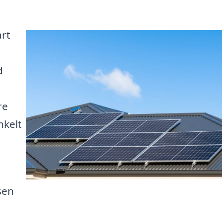
art
d
re
nkelt
sen