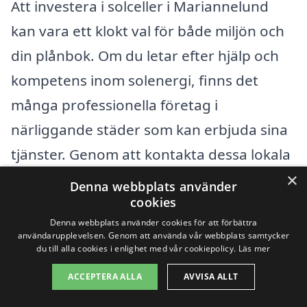
Att investera i solceller i Mariannelund
kan vara ett klokt val för både miljön och
din plånbok. Om du letar efter hjälp och
kompetens inom solenergi, finns det
många professionella företag i
närliggande städer som kan erbjuda sina
tjänster. Genom att kontakta dessa lokala
leverantörer kan du få skräddarsydda
×
Denna webbplats använder
erbjudanden och rådgivning anpassad till
cookies
Denna webbplats använder cookies för att förbättra
just dina behov.
användarupplevelsen. Genom att använda vår webbplats samtycker
du till alla cookies i enlighet med vår cookiepolicy.
Läs mer
När du söker efter solcellslösningar i
ACCEPTERA ALLA
AVVISA ALLT
Mariannelund, överväg att kontakta