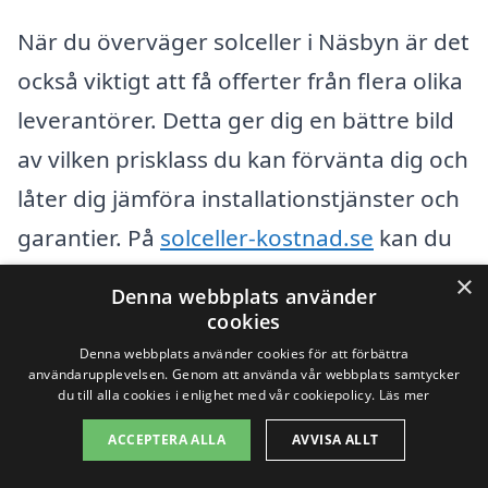
När du överväger solceller i Näsbyn är det
också viktigt att få offerter från flera olika
leverantörer. Detta ger dig en bättre bild
av vilken prisklass du kan förvänta dig och
låter dig jämföra installationstjänster och
garantier. På
solceller-kostnad.se
kan du
enkelt begära flera offerter från lokala
×
Denna webbplats använder
företag. Det ger dig möjlighet att hitta
cookies
den bästa lösningen för just ditt hem,
Denna webbplats använder cookies för att förbättra
användarupplevelsen. Genom att använda vår webbplats samtycker
samtidigt som du får insikt i vad
du till alla cookies i enlighet med vår cookiepolicy.
Läs mer
marknadspriserna ligger på.
ACCEPTERA ALLA
AVVISA ALLT