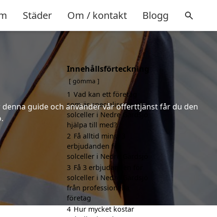
m
Städer
Om / kontakt
Blogg
Innehållsförteckning
gömma
1
Vad kan ett företag
som är specialiserat på
er denna guide och använder vår offerttjänst får du den
solceller i Nedre Gärdsjö
.
hjälpa till med?
2
Få alltid minst 3
erbjudanden för
solceller i Nedre Gärdsjö
3
Få 3 erbjudanden för
solceller i Nedre Gärdsjö
från professionella
företag
4
Hur mycket kostar