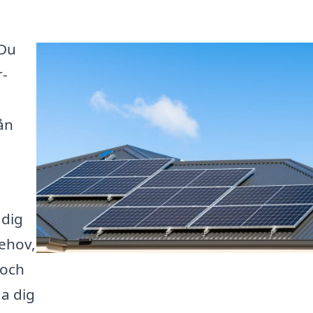
 Du
r-
ån
 dig
behov,
 och
a dig