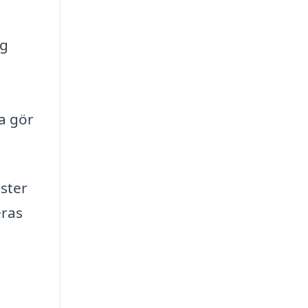
ig
ta gör
ster
eras