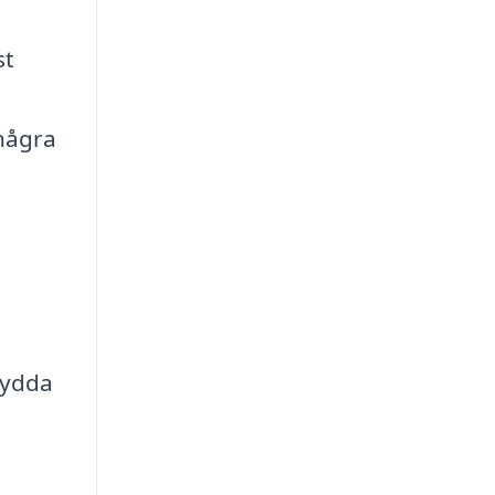
st
 några
a
sydda