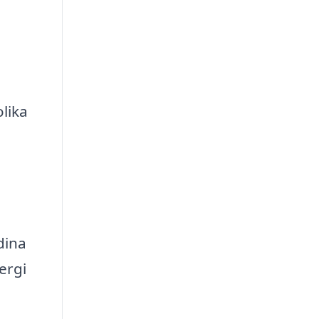
lika
dina
ergi