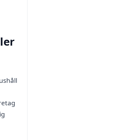
ler
ushåll
retag
ig