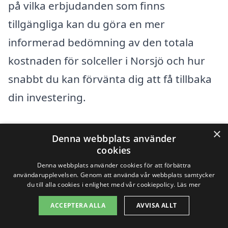
på vilka erbjudanden som finns
tillgängliga kan du göra en mer
informerad bedömning av den totala
kostnaden för solceller i Norsjö och hur
snabbt du kan förvänta dig att få tillbaka
din investering.
Att skaffa solceller är en långsiktig
×
Denna webbplats använder
investering, och genom att noggrant
cookies
undersöka alternativen och jämföra
Denna webbplats använder cookies för att förbättra
användarupplevelsen. Genom att använda vår webbplats samtycker
priser kan du säkerställa att du får det
du till alla cookies i enlighet med vår cookiepolicy.
Läs mer
bästa möjliga värdet för din installation.
ACCEPTERA ALLA
AVVISA ALLT
Besök solceller-kostnad.se för att få hjälp