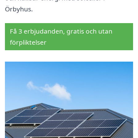
Örbyhus.
Få 3 erbjudanden, gratis och utan
förpliktelser