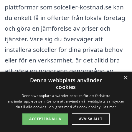
plattformar som solceller-kostnad.se kan
du enkelt få in offerter från lokala företag
och göra en jämförelse av priser och
tjänster. Vare sig du överväger att
installera solceller för dina privata behov
eller för en verksamhet, är det alltid bra
att göra en noggrann genomgång av
×
Denna webbplats använder
alternativen innan du bestämmer dig.
cookies
Denna webbplats använder cookies för att förbättra
Få 3 erbjudanden, gratis och utan
användarupplevelsen. Genom att använda vår webbplats samtycker
du till alla cookies i enlighet med vår cookiepolicy.
Läs mer
förpliktelser
ACCEPTERA ALLA
AVVISA ALLT