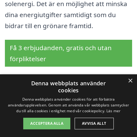
solenergi. Det är en möjlighet att minska
dina energiutgifter samtidigt som du
bidrar till en grönare framtid.
Få 3 erbjudanden, gratis och utan
förpliktelser
×
Denna webbplats använder
Sök efter en
cookies
Denna webbplats använder cookies för att förbättra
professionell för
användarupplevelsen. Genom att använda vår webbplats samtycker
du till alla cookies i enlighet med vår cookiepolicy.
Läs mer
solceller i andra städer
ACCEPTERA ALLA
AVVISA ALLT
nära Östra Husby