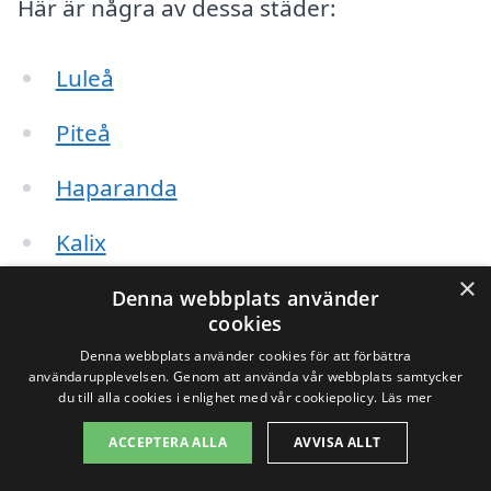
Här är några av dessa städer:
Luleå
Piteå
Haparanda
Kalix
×
Överkalix
Denna webbplats använder
cookies
Boden
Denna webbplats använder cookies för att förbättra
användarupplevelsen. Genom att använda vår webbplats samtycker
du till alla cookies i enlighet med vår cookiepolicy.
Läs mer
Älvsbyn
ACCEPTERA ALLA
AVVISA ALLT
Det är viktigt att jämföra olika