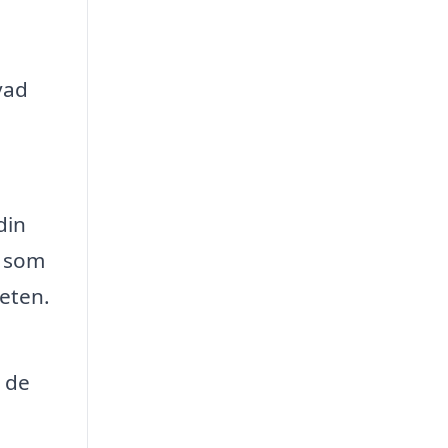
 vad
din
r som
teten.
m de