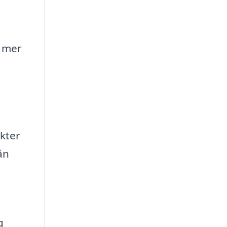
n mer
ukter
ån
g