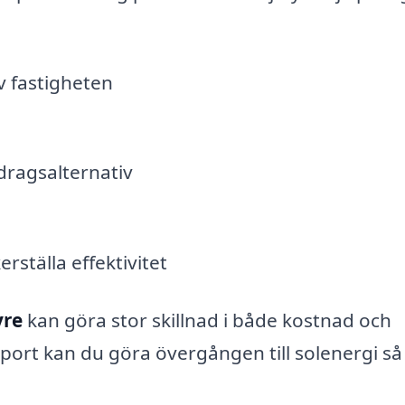
v fastigheten
dragsalternativ
rställa effektivitet
yre
kan göra stor skillnad i både kostnad och
pport kan du göra övergången till solenergi så