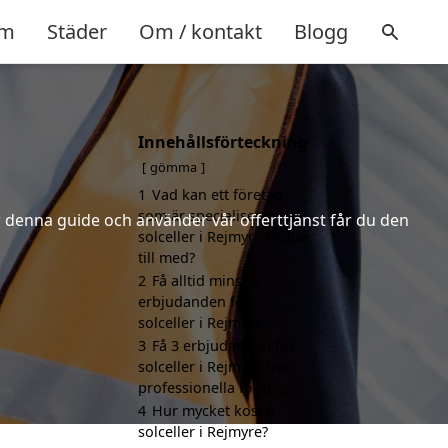
m
Städer
Om / kontakt
Blogg
Innehållsförteckning
gömma
1
Vad kan ett företag
som är specialiserat på
er denna guide och använder vår offerttjänst får du den
solceller i Rejmyre hjälpa
till med?
2
Få alltid minst 3
erbjudanden för
solceller i Rejmyre
3
Få 3 erbjudanden för
solceller i Rejmyre från
professionella företag
4
Hur mycket kostar
solceller i Rejmyre?