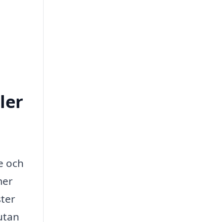
ler
e och
mer
ster
 utan