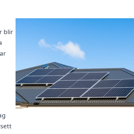
 blir
a
bar
ag
sett