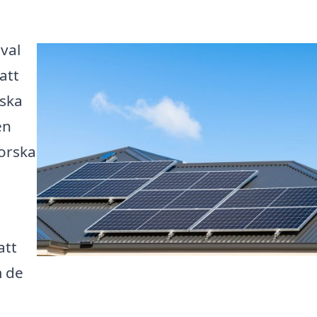
 val
att
nska
en
forska
att
m de