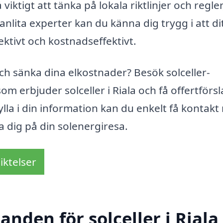
viktigt att tänka på lokala riktlinjer och regle
anlita experter kan du känna dig trygg i att di
ktivt och kostnadseffektivt.
och sänka dina elkostnader? Besök solceller-
om erbjuder solceller i Riala och få offertförs
lla i din information kan du enkelt få kontak
a dig på din solenergiresa.
iktelser
anden för solceller i Riala