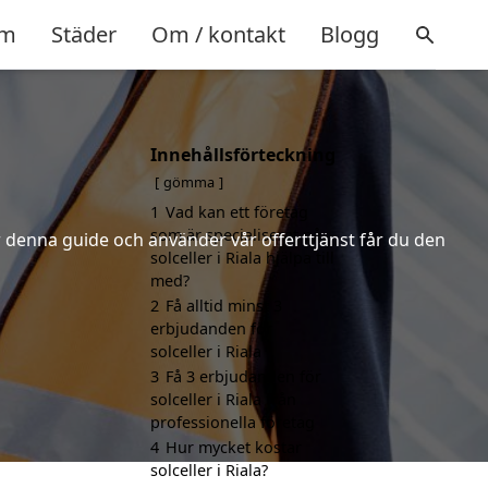
m
Städer
Om / kontakt
Blogg
Innehållsförteckning
gömma
1
Vad kan ett företag
som är specialiserat på
er denna guide och använder vår offerttjänst får du den
solceller i Riala hjälpa till
med?
2
Få alltid minst 3
erbjudanden för
solceller i Riala
3
Få 3 erbjudanden för
solceller i Riala från
professionella företag
4
Hur mycket kostar
solceller i Riala?