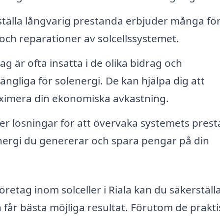
ställa långvarig prestanda erbjuder många fö
och reparationer av solcellssystemet.
g är ofta insatta i de olika bidrag och
gängliga för solenergi. De kan hjälpa dig att
maximera din ekonomiska avkastning.
r lösningar för att övervaka systemets prest
energi du genererar och spara pengar på din
retag inom solceller i Riala kan du säkerställa
får bästa möjliga resultat. Förutom de prakti