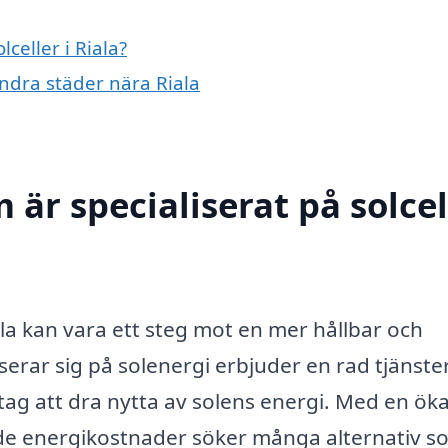
lceller i Riala?
 andra städer nära Riala
 är specialiserat på solcel
iala kan vara ett steg mot en mer hållbar och
erar sig på solenergi erbjuder en rad tjänst
tag att dra nytta av solens energi. Med en ök
de energikostnader söker många alternativ s