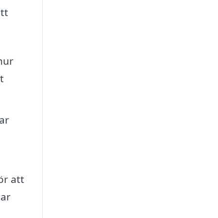
tt
hur
t
ar
ör att
rar