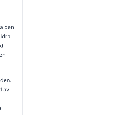
ja den
bidra
id
den
nden.
d av
a