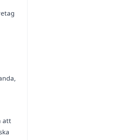
retag
anda,
 att
ska