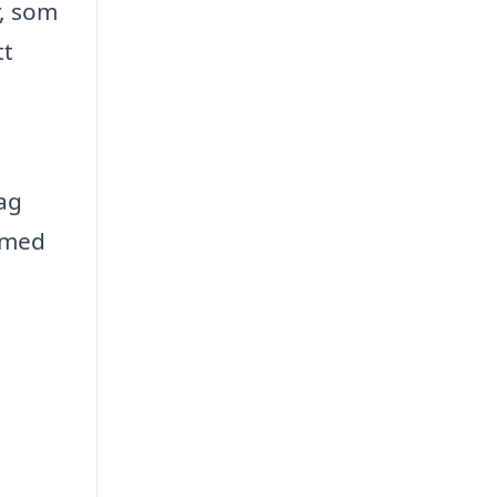
r, som
tt
lag
t med