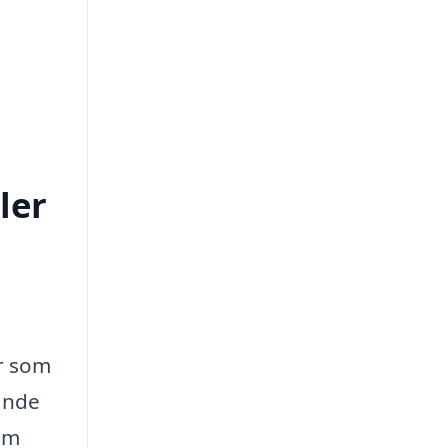
ler
er som
ande
om