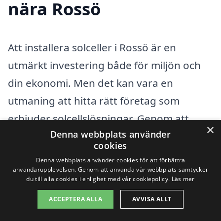
nära Rossö
Att installera solceller i Rossö är en
utmärkt investering både för miljön och
din ekonomi. Men det kan vara en
utmaning att hitta rätt företag som
erbjuder solcellslösningar. Genom att
×
Denna webbplats använder
söka efter tjänster i närliggande städer
cookies
kan du öka dina chanser att få bättre
Denna webbplats använder cookies för att förbättra
erbjudanden och tillgång till kompetent
användarupplevelsen. Genom att använda vår webbplats samtycker
du till alla cookies i enlighet med vår cookiepolicy.
Läs mer
hjälp. Här är några städer i närheten av
ACCEPTERA ALLA
AVVISA ALLT
Rossö där du kan hitta professionella