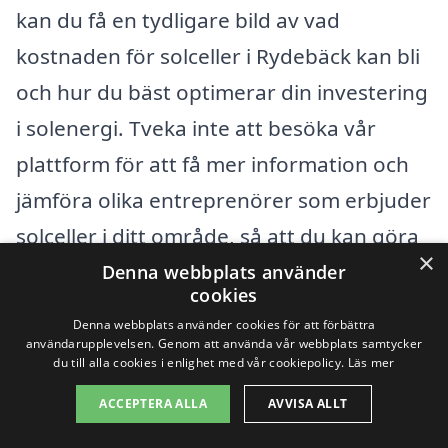
kan du få en tydligare bild av vad
kostnaden för solceller i Rydebäck kan bli
och hur du bäst optimerar din investering
i solenergi. Tveka inte att besöka vår
plattform för att få mer information och
jämföra olika entreprenörer som erbjuder
solceller i ditt område, så att du kan göra
×
ett informerat val som passar dina behov
Denna webbplats använder
cookies
och budget.
Denna webbplats använder cookies för att förbättra
användarupplevelsen. Genom att använda vår webbplats samtycker
du till alla cookies i enlighet med vår cookiepolicy.
Läs mer
Få 3 erbjudanden, gratis och utan
ACCEPTERA ALLA
AVVISA ALLT
förpliktelser