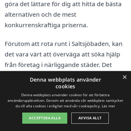
göra det lättare för dig att hitta de bästa
alternativen och de mest
konkurrenskraftiga priserna.
Förutom att rota runt i Saltsjöbaden, kan
det vara värt att överväga att söka hjälp
från företag i närliggande städer. Det
finns många kvalificerade aktörer i
×
Denna webbplats använder
området, som kan erbjuda expertis och
cookies
god service. Här är några städer där du
Denna webbplats använder cookies för att förbättra
användarupplevelsen. Genom att använda vår webbplats samtycker
kan hitta professionella inom solceller:
du till alla cookies i enlighet med vår cookiepolicy.
Läs mer
ACCEPTERA ALLA
AVVISA ALLT
Nacka