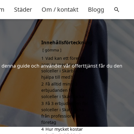
m
Städer
Om / kontakt
Blogg
Innehållsförteckning
gömma
1
Vad kan ett företag
som är specialiserat på
er denna guide och använder vår offerttjänst får du den
solceller i Skärblacka
hjälpa till med?
2
Få alltid minst 3
erbjudanden för
solceller i Skärblacka
3
Få 3 erbjudanden för
solceller i Skärblacka
från professionella
företag
4
Hur mycket kostar