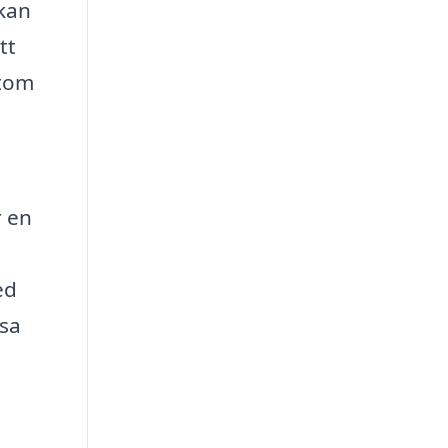
 kan
tt
utom
r en
ed
esa