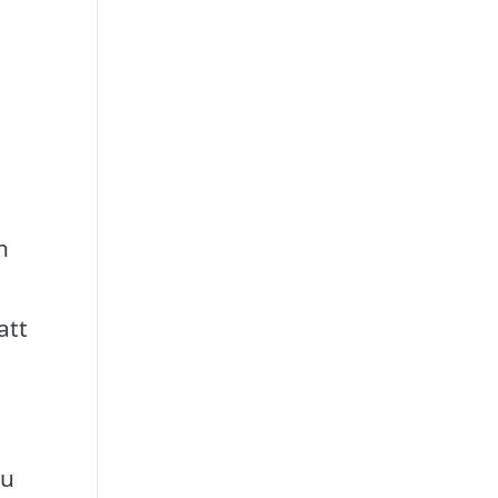
h
att
du