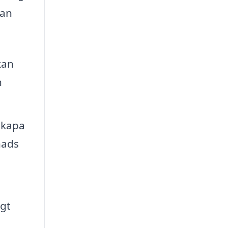
kan
kan
n
 skapa
nads
igt