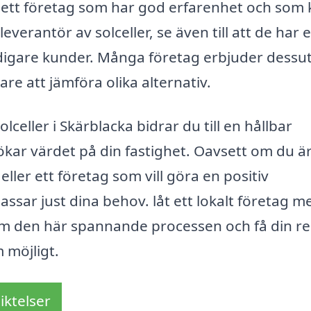
itta ett företag som har god erfarenhet och som
verantör av solceller, se även till att de har e
idigare kunder. Många företag erbjuder dess
are att jämföra olika alternativ.
lceller i Skärblacka bidrar du till en hållbar
kar värdet på din fastighet. Oavsett om du ä
ller ett företag som vill göra en positiv
ssar just dina behov. låt ett lokalt företag m
om den här spannande processen och få din r
 möjligt.
iktelser