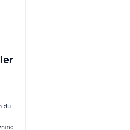
ler
n du
vning