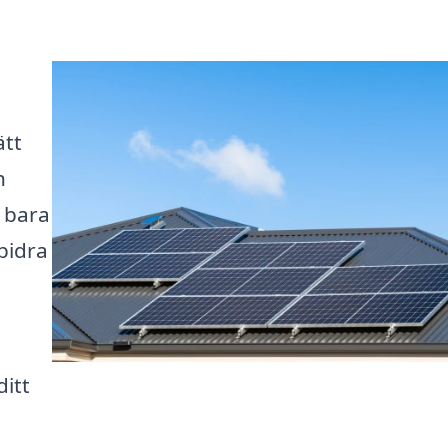
ätt
h
 bara
bidra
ditt