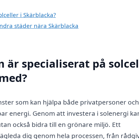
lceller i Skärblacka?
i andra städer nära Skärblacka
 är specialiserat på solcel
l med?
jänster som kan hjälpa både privatpersoner och
bar energi. Genom att investera i solenergi ka
an också bidra till en grönare miljö. Ett
 vägleda dig genom hela processen, från rådgi