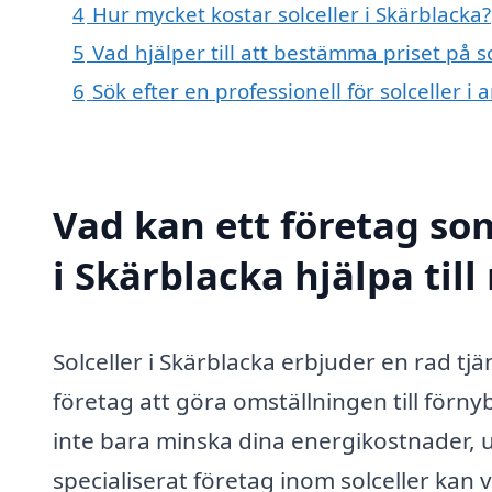
4
Hur mycket kostar solceller i Skärblacka?
5
Vad hjälper till att bestämma priset på so
6
Sök efter en professionell för solceller 
Vad kan ett företag som
i Skärblacka hjälpa til
Solceller i Skärblacka erbjuder en rad t
företag att göra omställningen till förny
inte bara minska dina energikostnader, ut
specialiserat företag inom solceller kan