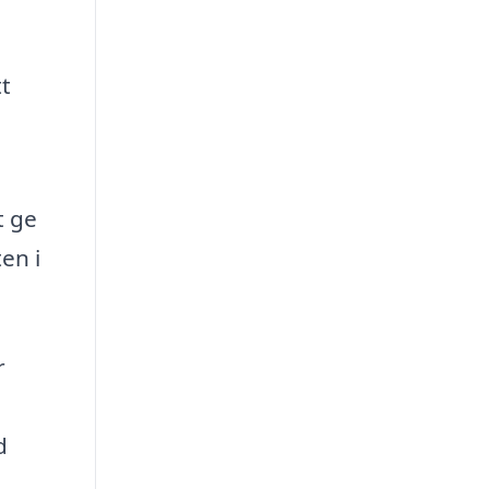
t
m
t ge
en i
r
d