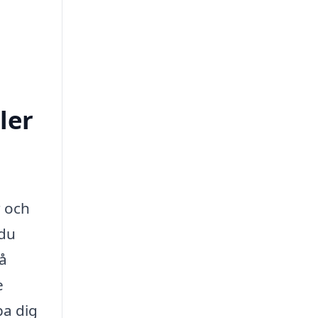
ler
r och
 du
så
e
pa dig