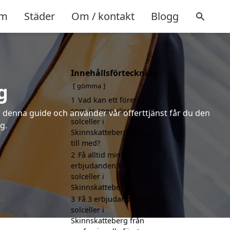
m
Städer
Om / kontakt
Blogg
Innehållsförteckning
g
gömma
1
Vad kan ett företag
som är specialiserat på
er denna guide och använder vår offerttjänst får du den
solceller i
g.
Skinnskatteberg hjälpa
till med?
2
Få alltid minst 3
erbjudanden för
solceller i
Skinnskatteberg
3
Få 3 erbjudanden för
solceller i
Skinnskatteberg från