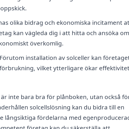
 toppskick.
nas olika bidrag och ekonomiska incitament at
retag kan vägleda dig i att hitta och ansöka o
 ekonomiskt överkomlig.
Förutom installation av solceller kan företage
rbrukning, vilket ytterligare ökar effektivitet
g är inte bara bra för plånboken, utan också fö
derhållen solcellslösning kan du bidra till en
 de långsiktiga fördelarna med egenproducera
mpetent företag kan du säkerställa att