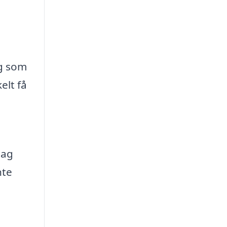
rg som
elt få
tag
nte