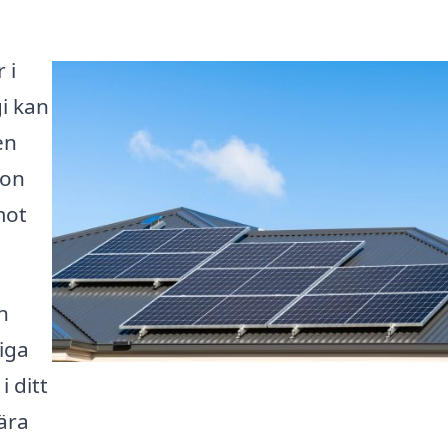
 i
gi kan
en
ion
mot
n
liga
i ditt
ära