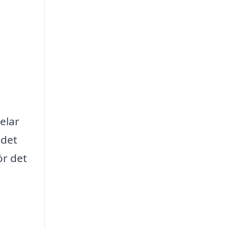
elar
 det
ör det
t