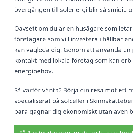
övergången till solenergi blir så smidig o
Oavsett om du är en husägare som letar 
företagare som vill investera i hållbar e
kan vägleda dig. Genom att använda en p
kontakt med lokala företag som kan erb
energibehov.
Så varför vänta? Börja din resa mot ett m
specialiserat på solceller i Skinnskatteb
bara gagnar dig ekonomiskt utan även bid
Få 3 erbjudanden, gratis och utan förpl