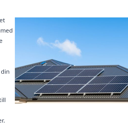
et
a med
e
 din
ill
er.