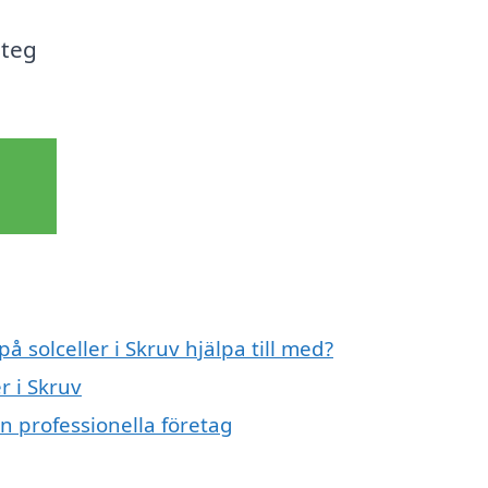
steg
å solceller i Skruv hjälpa till med?
r i Skruv
ån professionella företag