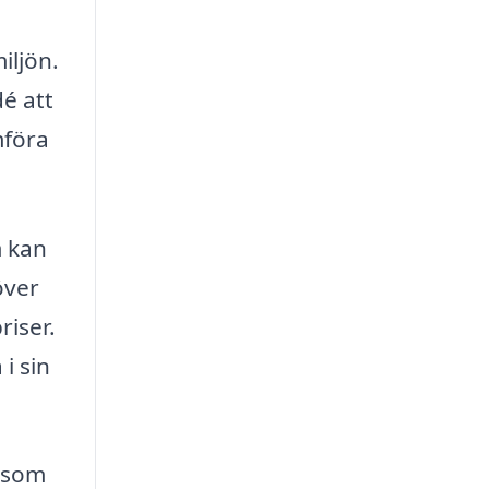
iljön.
dé att
mföra
m kan
över
riser.
i sin
r som