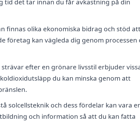
 tid det tar innan du får avkastning på din
n finnas olika ekonomiska bidrag och stöd at
erade företag kan vägleda dig genom processen
rävar efter en grönare livsstil erbjuder viss
 koldioxidutsläpp du kan minska genom att
 bränslen.
stå solcellsteknik och dess fördelar kan vara e
ildning och information så att du kan fatta