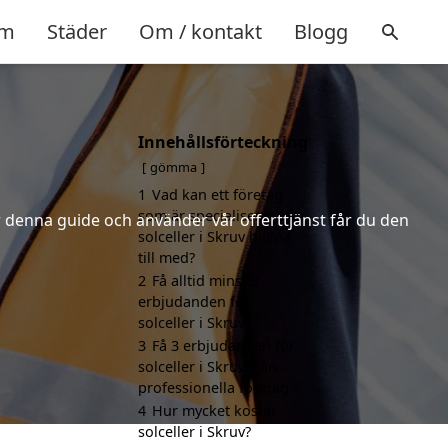
m
Städer
Om / kontakt
Blogg
Innehållsförteckning
gömma
1
Vad kan ett företag
som är specialiserat på
er denna guide och använder vår offerttjänst får du den
solceller i Skruv hjälpa
till med?
2
Få alltid minst 3
erbjudanden för
solceller i Skruv
3
Få 3 erbjudanden för
solceller i Skruv från
professionella företag
4
Hur mycket kostar
solceller i Skruv?