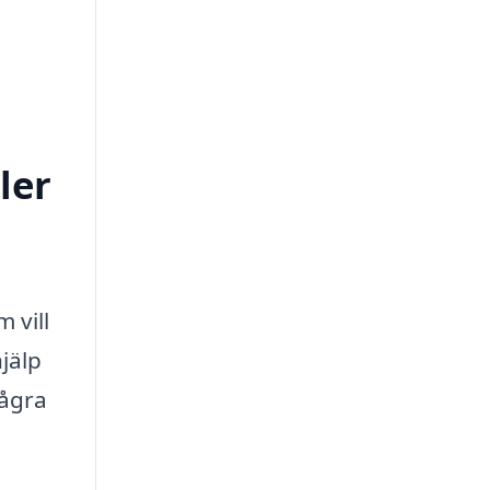
ler
 vill
jälp
några