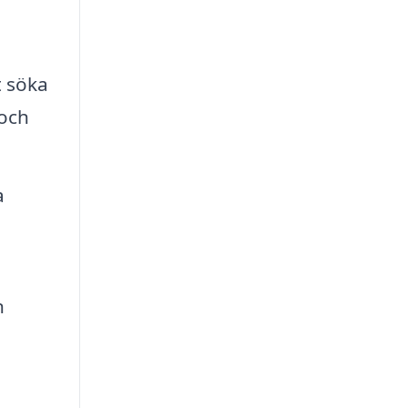
t söka
 och
a
n