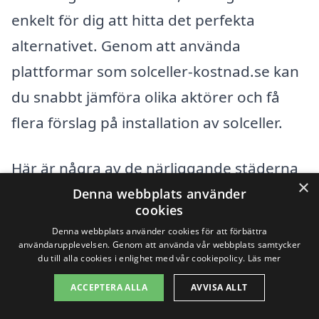
enkelt för dig att hitta det perfekta
alternativet. Genom att använda
plattformar som solceller-kostnad.se kan
du snabbt jämföra olika aktörer och få
flera förslag på installation av solceller.
Här är några av de närliggande städerna
×
där du också kan hitta kvalificerade
Denna webbplats använder
cookies
företag som erbjuder solceller:
Denna webbplats använder cookies för att förbättra
användarupplevelsen. Genom att använda vår webbplats samtycker
du till alla cookies i enlighet med vår cookiepolicy.
Läs mer
Hudiksvall
ACCEPTERA ALLA
AVVISA ALLT
Bollnäs