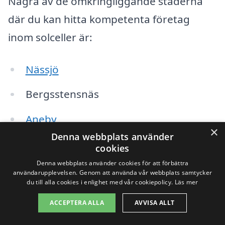
Några av de omkringliggande städerna
där du kan hitta kompetenta företag
inom solceller är:
Nässjö
Bergsstensnäs
Aneby
×
Denna webbplats använder
Norra Björke
cookies
Denna webbplats använder cookies för att förbättra
Hommersåkra
användarupplevelsen. Genom att använda vår webbplats samtycker
du till alla cookies i enlighet med vår cookiepolicy.
Läs mer
Ekhagen
ACCEPTERA ALLA
AVVISA ALLT
Jönköping