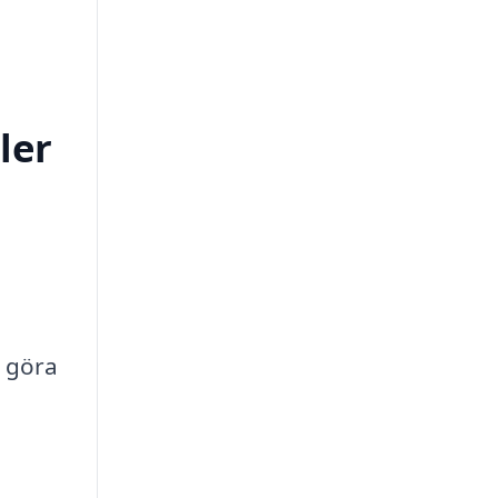
ler
t göra