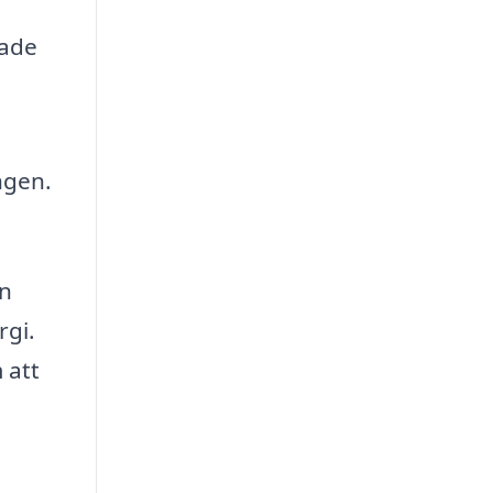
rade
ngen.
en
rgi.
 att