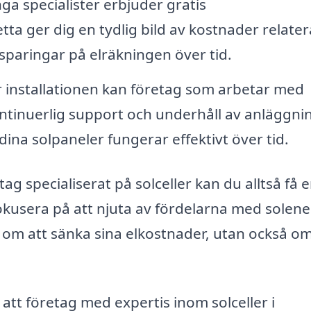
a specialister erbjuder gratis
ta ger dig en tydlig bild av kostnader relate
besparingar på elräkningen över tid.
r installationen kan företag som arbetar med
ontinuerlig support och underhåll av anläggni
t dina solpaneler fungerar effektivt över tid.
ag specialiserat på solceller kan du alltså få 
kusera på att njuta av fördelarna med solene
ra om att sänka sina elkostnader, utan också om
tt företag med expertis inom solceller i