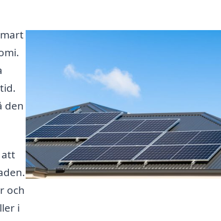
 smart
omi.
a
tid.
å den
 att
aden.
er och
ler i