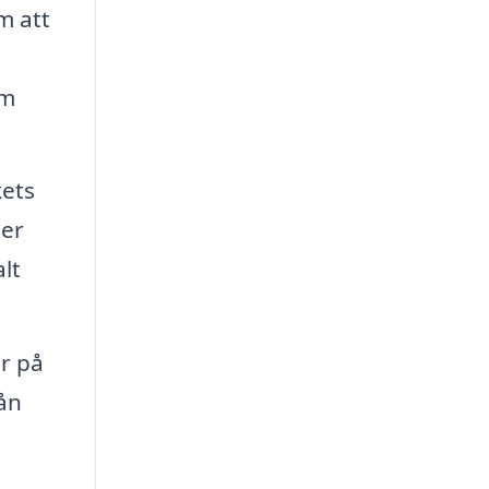
m att
om
kets
ter
lt
er på
rån