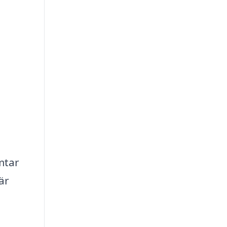
ämtar
är