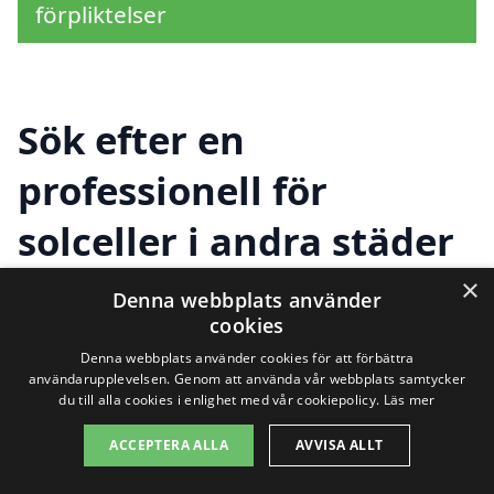
förpliktelser
Sök efter en
professionell för
solceller i andra städer
nära Svängsta
×
Denna webbplats använder
cookies
Denna webbplats använder cookies för att förbättra
Att installera solceller i Svängsta är ett
användarupplevelsen. Genom att använda vår webbplats samtycker
du till alla cookies i enlighet med vår cookiepolicy.
Läs mer
utmärkt sätt att minska dina
ACCEPTERA ALLA
AVVISA ALLT
energikostnader och bidra till en mer