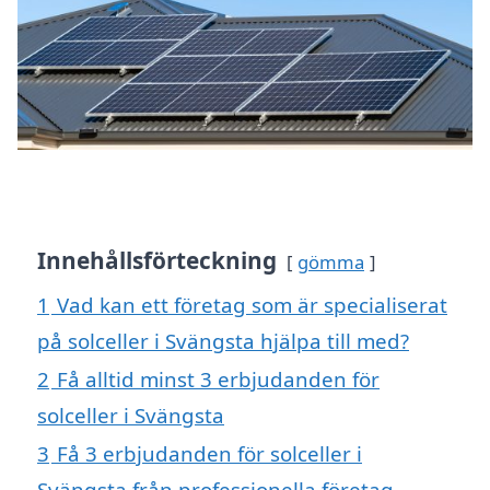
Innehållsförteckning
gömma
1
Vad kan ett företag som är specialiserat
på solceller i Svängsta hjälpa till med?
2
Få alltid minst 3 erbjudanden för
solceller i Svängsta
3
Få 3 erbjudanden för solceller i
Svängsta från professionella företag