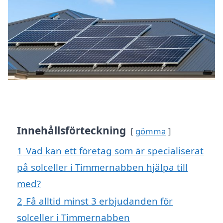
Innehållsförteckning
gömma
1
Vad kan ett företag som är specialiserat
på solceller i Timmernabben hjälpa till
med?
2
Få alltid minst 3 erbjudanden för
solceller i Timmernabben