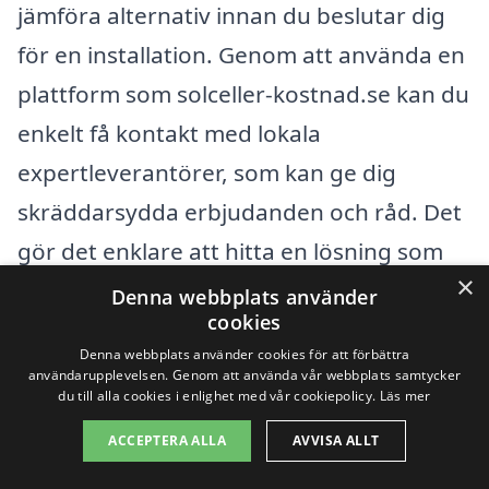
jämföra alternativ innan du beslutar dig
för en installation. Genom att använda en
plattform som solceller-kostnad.se kan du
enkelt få kontakt med lokala
expertleverantörer, som kan ge dig
skräddarsydda erbjudanden och råd. Det
gör det enklare att hitta en lösning som
×
passar ditt hem och din budget.
Denna webbplats använder
cookies
Denna webbplats använder cookies för att förbättra
Få 3 erbjudanden, gratis och utan
användarupplevelsen. Genom att använda vår webbplats samtycker
du till alla cookies i enlighet med vår cookiepolicy.
Läs mer
förpliktelser
ACCEPTERA ALLA
AVVISA ALLT