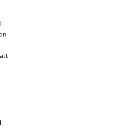
ch
son
att
å