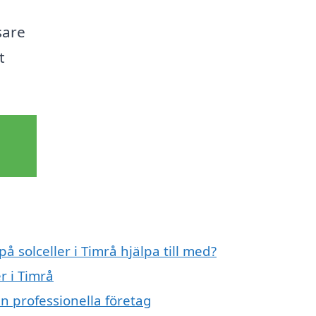
sare
t
å solceller i Timrå hjälpa till med?
r i Timrå
ån professionella företag