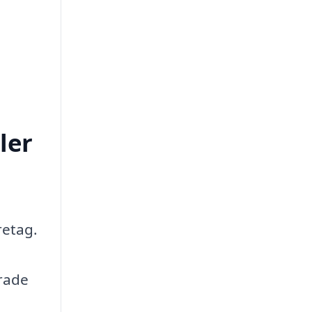
ler
retag.
erade