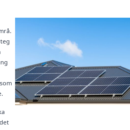
imrå.
steg
n
ång
g som
e.
ka
 det