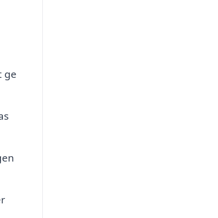
t ge
as
gen
er