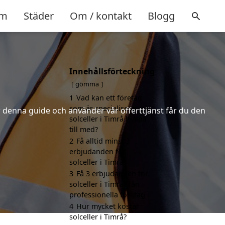
m
Städer
Om / kontakt
Blogg
Innehållsförteckning
gömma
1
Vad kan ett företag
som är specialiserat på
er denna guide och använder vår offerttjänst får du den
solceller i Timrå hjälpa
till med?
2
Få alltid minst 3
erbjudanden för
solceller i Timrå
3
Få 3 erbjudanden för
solceller i Timrå från
professionella företag
4
Hur mycket kostar
solceller i Timrå?