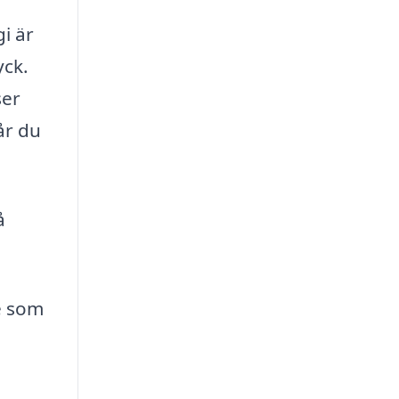
i är
yck.
ser
år du
å
e som