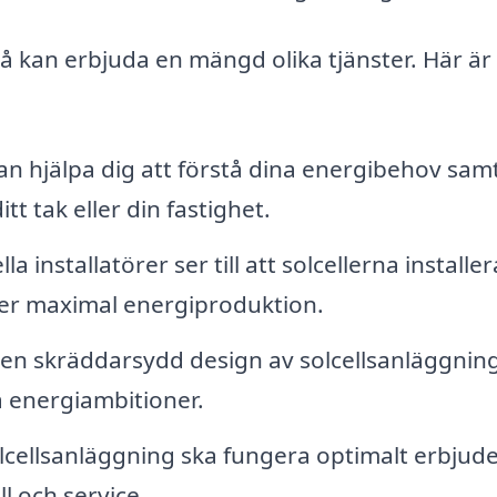
å kan erbjuda en mängd olika tjänster. Här är
n hjälpa dig att förstå dina energibehov sam
tt tak eller din fastighet.
a installatörer ser till att solcellerna installer
äller maximal energiproduktion.
en skräddarsydd design av solcellsanläggnin
a energiambitioner.
olcellsanläggning ska fungera optimalt erbjud
 och service.