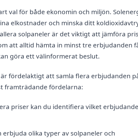
art val för både ekonomin och miljön. Solenerg
na elkostnader och minska ditt koldioxidavtr
lera solpaneler är det viktigt att jämföra pri
om att alltid hämta in minst tre erbjudanden f
an göra ett välinformerat beslut.
t är fördelaktigt att samla flera erbjudanden p
st framträdande fördelarna:
era priser kan du identifiera vilket erbjudand
 erbjuda olika typer av solpaneler och