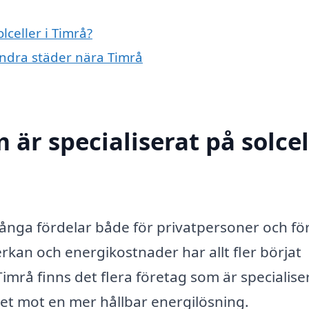
lceller i Timrå?
 andra städer nära Timrå
 är specialiserat på solcel
 många fördelar både för privatpersoner och fö
an och energikostnader har allt fler börjat
Timrå finns det flera företag som är specialis
eget mot en mer hållbar energilösning.