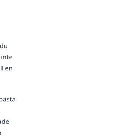
 du
 inte
ll en
 bästa
råde
h