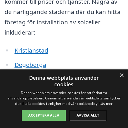
kommer till priser och tjänster. Några av
de närliggande städerna där du kan hitta
företag för installation av solceller
inkluderar:
Kristianstad
Degeberga
×
Denna webbplats använder
Hässleholm
cookies
Osby
Denna webbplats använder cookies för att förbättra
användarupplevelsen. Genom att använda vår webbplats samtycker
du till alla cookies i enlighet med vår cookiepolicy.
Läs mer
Röke
ACCEPTERA ALLA
AVVISA ALLT
Vintjärn