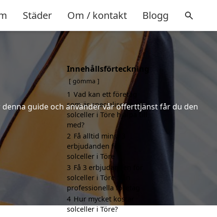
m
Städer
Om / kontakt
Blogg
Innehållsförteckning
gömma
1
Vad kan ett företag
som är specialiserat på
er denna guide och använder vår offerttjänst får du den
solceller i Töre hjälpa till
med?
2
Få alltid minst 3
erbjudanden för
solceller i Töre
3
Få 3 erbjudanden för
solceller i Töre från
professionella företag
4
Hur mycket kostar
solceller i Töre?