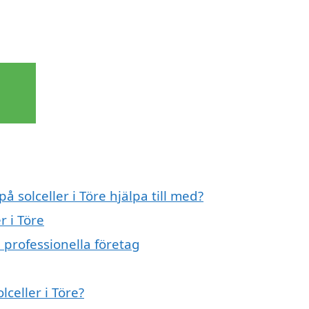
å solceller i Töre hjälpa till med?
r i Töre
n professionella företag
lceller i Töre?