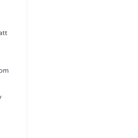
att
som
v