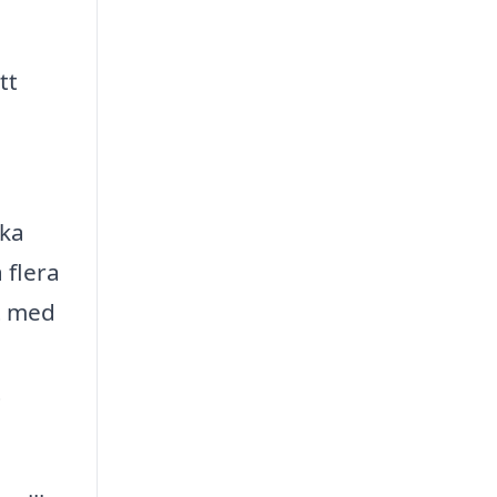
tt
ika
 flera
kt med
t