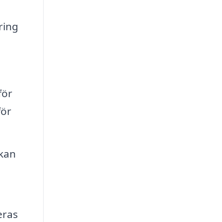
ring
för
för
 kan
eras