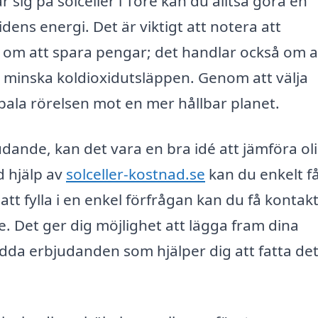
 sig på solceller i Töre kan du alltså göra en
dens energi. Det är viktigt att notera att
ar om att spara pengar; det handlar också om a
 minska koldioxidutsläppen. Genom att välja
obala rörelsen mot en mer hållbar planet.
judande, kan det vara en bra idé att jämföra ol
d hjälp av
solceller-kostnad.se
kan du enkelt få
att fylla i en enkel förfrågan kan du få konta
re. Det ger dig möjlighet att lägga fram dina
dda erbjudanden som hjälper dig att fatta de