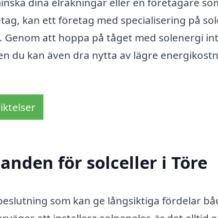
nska dina elräkningar eller en företagare som
retag, kan ett företag med specialisering på sol
. Genom att hoppa på tåget med solenergi in
men du kan även dra nytta av lägre energikost
iktelser
anden för solceller i Töre
beslutning som kan ge långsiktiga fördelar bå