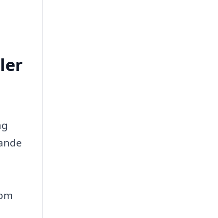
ler
ag
kande
som