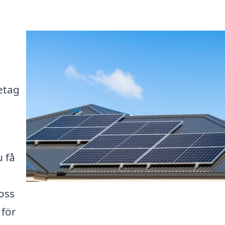
retag
 få
 oss
 för