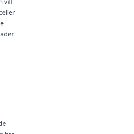
 vill
celler
te
nader
de