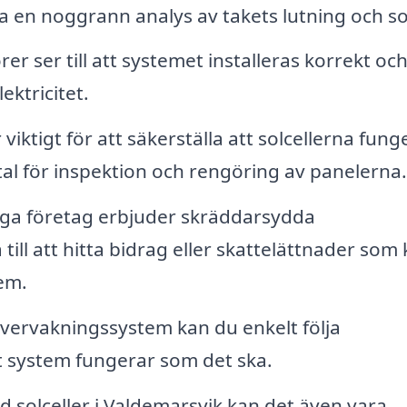
a en noggrann analys av takets lutning och so
rer ser till att systemet installeras korrekt oc
ektricitet.
iktigt för att säkerställa att solcellerna fung
tal för inspektion och rengöring av panelerna.
a företag erbjuder skräddarsydda
till att hitta bidrag eller skattelättnader som
tem.
vervakningssystem kan du enkelt följa
tt system fungerar som det ska.
 solceller i Valdemarsvik kan det även vara