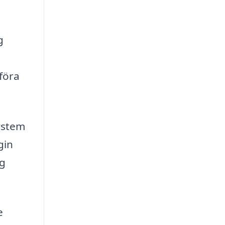
g
mföra
system
gin
ng
e