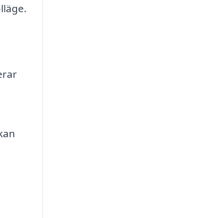
lläge.
h
erar
 kan