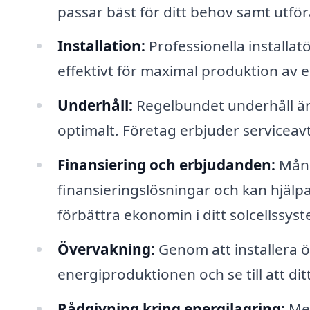
passar bäst för ditt behov samt utför
Installation:
Professionella installatö
effektivt för maximal produktion av el
Underhåll:
Regelbundet underhåll är v
optimalt. Företag erbjuder serviceav
Finansiering och erbjudanden:
Mång
finansieringslösningar och kan hjälpa 
förbättra ekonomin i ditt solcellssys
Övervakning:
Genom att installera ö
energiproduktionen och se till att di
Rådgivning kring energilagring:
Med