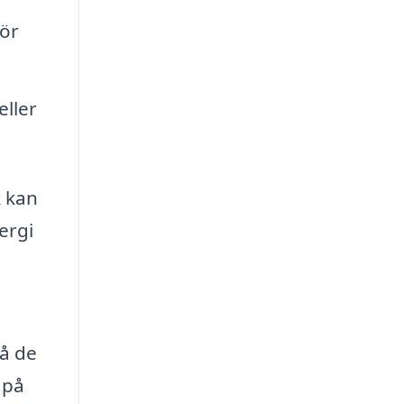
för
ller
k kan
ergi
på de
 på