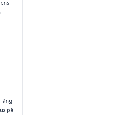
lens
n
 lång
kus på