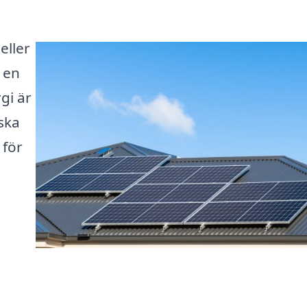
eller
 en
gi är
nska
 för