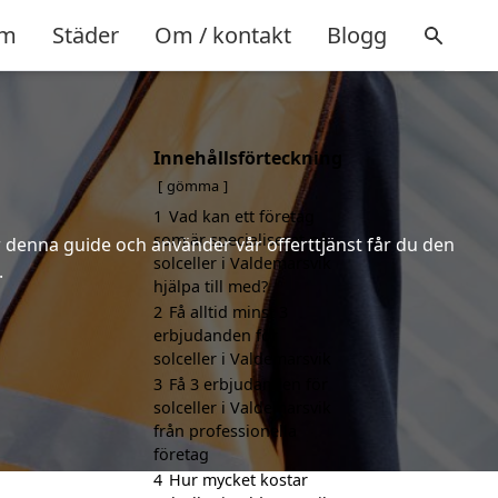
m
Städer
Om / kontakt
Blogg
Innehållsförteckning
gömma
1
Vad kan ett företag
som är specialiserat på
er denna guide och använder vår offerttjänst får du den
solceller i Valdemarsvik
.
hjälpa till med?
2
Få alltid minst 3
erbjudanden för
solceller i Valdemarsvik
3
Få 3 erbjudanden för
solceller i Valdemarsvik
från professionella
företag
4
Hur mycket kostar