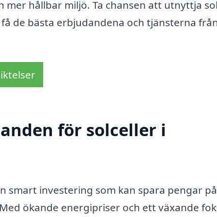
h mer hållbar miljö. Ta chansen att utnyttja so
t få de bästa erbjudandena och tjänsterna frå
iktelser
anden för solceller i
r en smart investering som kan spara pengar på
id. Med ökande energipriser och ett växande fo