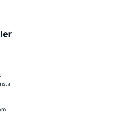
ler
e
ämsta
som