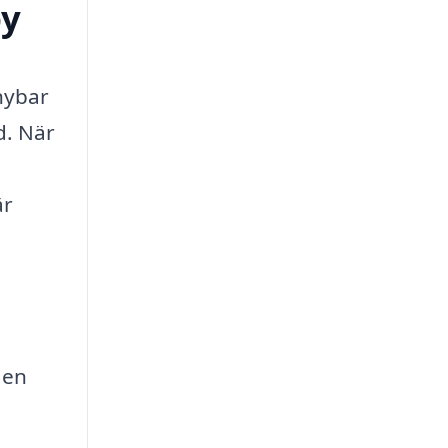
by
rnybar
d. När
är
 en