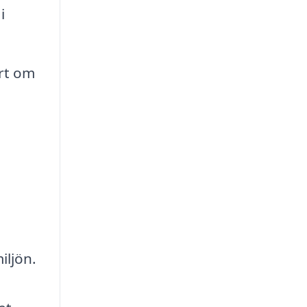
i
ort om
iljön.