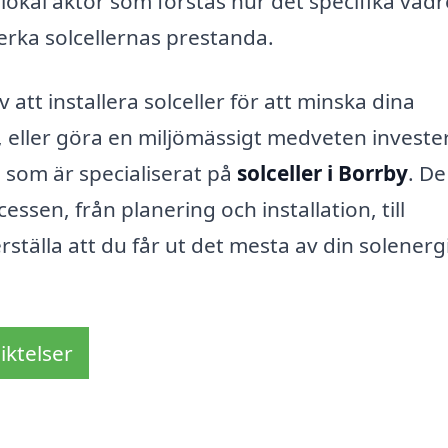
 lokal aktör som förstås hur det specifika vädr
erka solcellernas prestanda.
att installera solceller för att minska dina
 eller göra en miljömässigt medveten investe
g som är specialiserat på
solceller i Borrby
. De
sen, från planering och installation, till
ställa att du får ut det mesta av din solenerg
iktelser