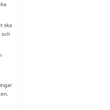
ika
et ska
t och
m
ringar
ten.