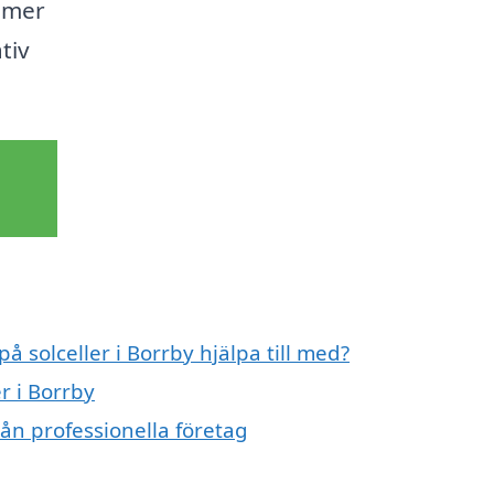
n mer
tiv
å solceller i Borrby hjälpa till med?
r i Borrby
rån professionella företag