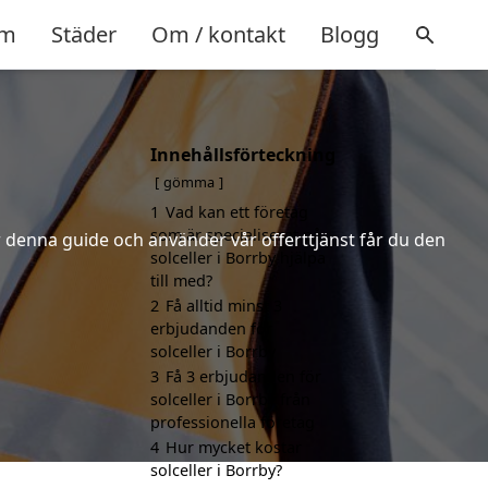
m
Städer
Om / kontakt
Blogg
Innehållsförteckning
gömma
1
Vad kan ett företag
som är specialiserat på
er denna guide och använder vår offerttjänst får du den
solceller i Borrby hjälpa
till med?
2
Få alltid minst 3
erbjudanden för
solceller i Borrby
3
Få 3 erbjudanden för
solceller i Borrby från
professionella företag
4
Hur mycket kostar
solceller i Borrby?