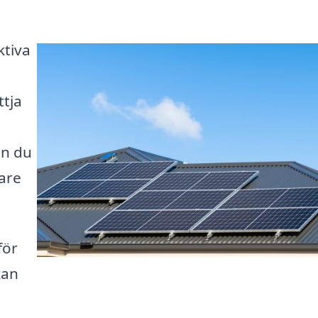
ktiva
ttja
an du
are
för
kan