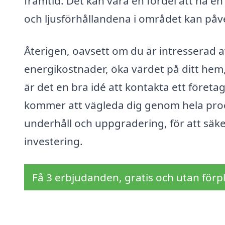
framtid. Det kan vara en fördel att ha en
och ljusförhållandena i området kan påv
Återigen, oavsett om du är intresserad av 
energikostnader, öka värdet på ditt hem,
är det en bra idé att kontakta ett företa
kommer att vägleda dig genom hela proces
underhåll och uppgradering, för att säker
investering.
Få 3 erbjudanden, gratis och utan förpl