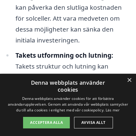
kan påverka den slutliga kostnaden
för solceller. Att vara medveten om
dessa möjligheter kan sänka den
initiala investeringen.
Takets utformning och lutning:
Takets struktur och lutning kan
påverka hur många solcellspaneler
×
Denna webbplats använder
som kan installeras och deras
cookies
effektivitet. Ett bra tak kan öka den
Denna webbplats använder cookies för att förbättra
användarupplevelsen. Genom att använda vår webbplats samtycker
energi som produceras och därmed
du till alla cookies i enlighet med vår cookiepolicy.
Läs mer
ge bättre avkastning på
ACCEPTERA ALLA
AVVISA ALLT
investeringen.