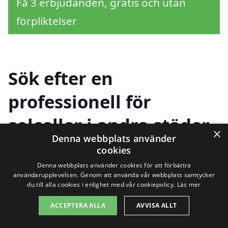
Få 3 erbjudanden, gratis och utan
förpliktelser
Sök efter en
professionell för
solceller i andra städer
×
Denna webbplats använder
nära Eslöv
cookies
Denna webbplats använder cookies för att förbättra
användarupplevelsen. Genom att använda vår webbplats samtycker
du till alla cookies i enlighet med vår cookiepolicy.
Läs mer
Att installera solceller är ett utmärkt sätt
att minska energikostnaderna och bli mer
ACCEPTERA ALLA
AVVISA ALLT
självförsörjande när det kommer till el.