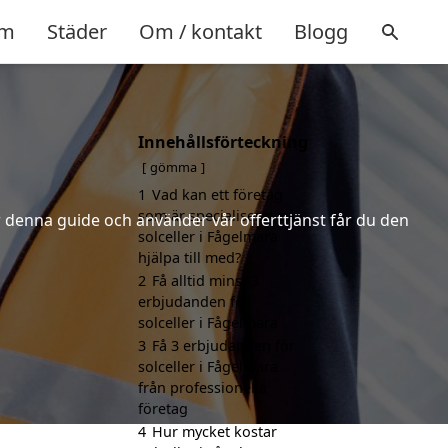
m
Städer
Om / kontakt
Blogg
Innehållsförteckning
gömma
1
Vad kan ett företag
som är specialiserat på
er denna guide och använder vår offerttjänst får du den
solceller i Fågelmara
hjälpa till med?
2
Få alltid minst 3
erbjudanden för
solceller i Fågelmara
3
Få 3 erbjudanden för
solceller i Fågelmara
från professionella
företag
4
Hur mycket kostar