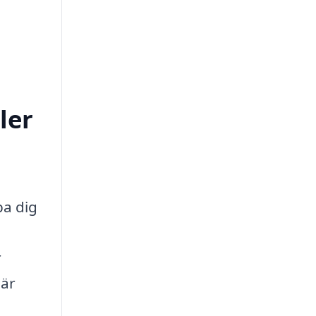
ler
pa dig
r
 är