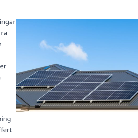
ningar
ara
e
mer
h
ning
ffert