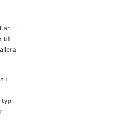
t är
till
allera
a i
 typ
r