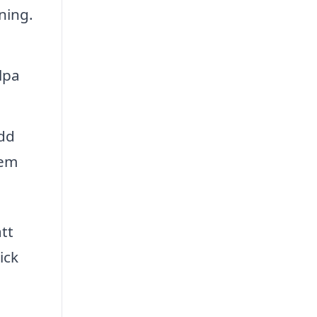
ning.
h
lpa
ydd
tem
tt
ick