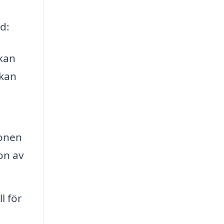
d:
 kan
 kan
ionen
on av
l för