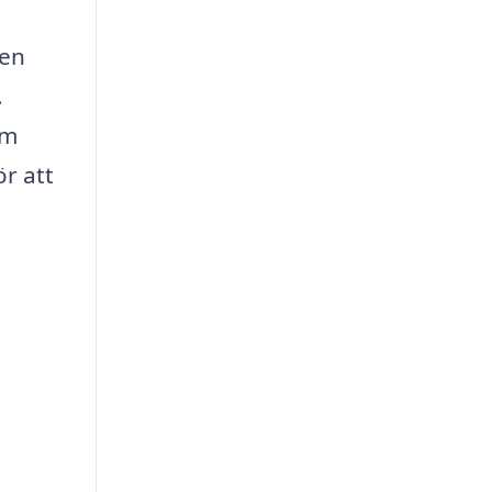
 en
.
am
ör att