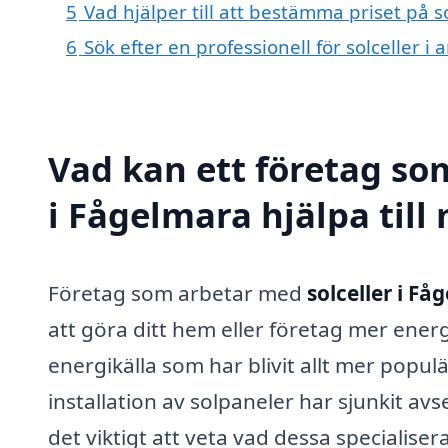
5
Vad hjälper till att bestämma priset på s
6
Sök efter en professionell för solceller 
Vad kan ett företag som
i Fågelmara hjälpa till
Företag som arbetar med
solceller i Få
att göra ditt hem eller företag mer energ
energikälla som har blivit allt mer popu
installation av solpaneler har sjunkit avs
det viktigt att veta vad dessa specialise