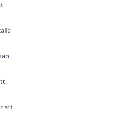
tt
älla
 kan
tt
r att