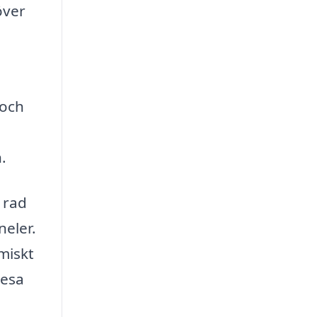
över
 och
.
 rad
neler.
miskt
resa