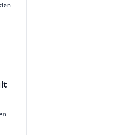
 den
å
lt
den