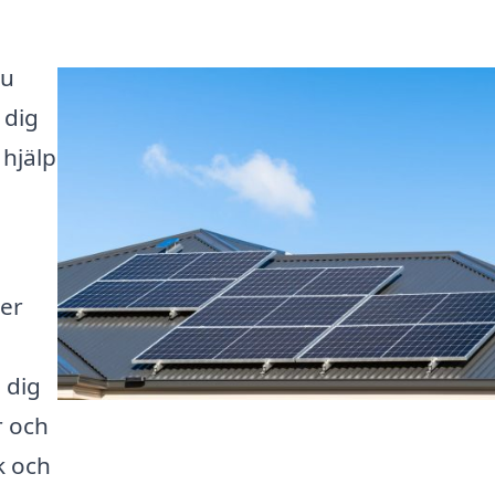
Du
 dig
hjälp
ter
 dig
r och
k och