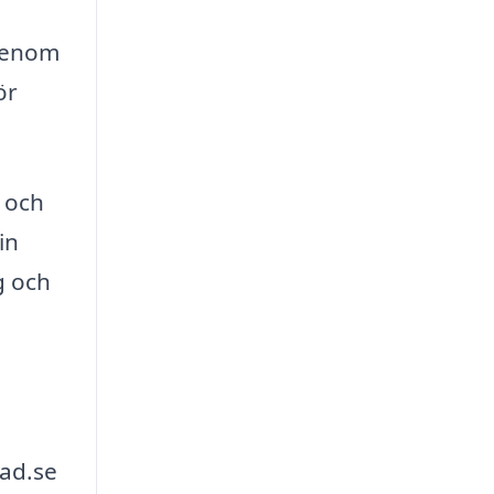
 Genom
ör
n och
in
g och
n
nad.se