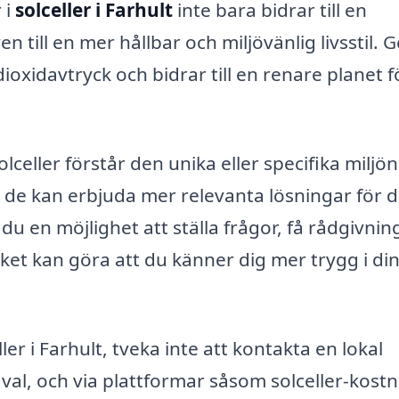
 i
solceller i Farhult
inte bara bidrar till en
n till en mer hållbar och miljövänlig livsstil.
ioxidavtryck och bidrar till en renare planet f
lceller förstår den unika eller specifika miljö
tt de kan erbjuda mer relevanta lösningar för d
u en möjlighet att ställa frågor, få rådgivnin
lket kan göra att du känner dig mer trygg i di
ler i Farhult, tveka inte att kontakta en lokal
t val, och via plattformar såsom solceller-kost