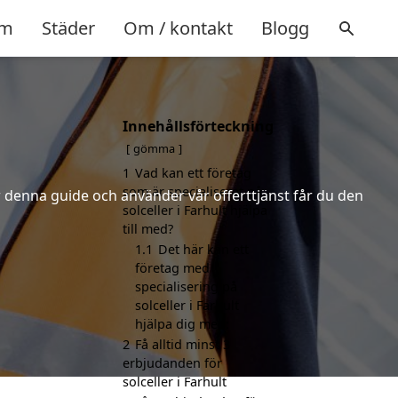
m
Städer
Om / kontakt
Blogg
Innehållsförteckning
gömma
1
Vad kan ett företag
som är specialiserat på
er denna guide och använder vår offerttjänst får du den
solceller i Farhult hjälpa
till med?
1.1
Det här kan ett
företag med
specialisering på
solceller i Farhult
hjälpa dig med:
2
Få alltid minst 3
erbjudanden för
solceller i Farhult