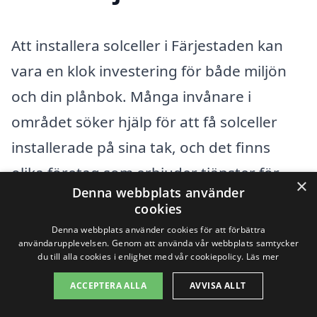
Att installera solceller i Färjestaden kan
vara en klok investering för både miljön
och din plånbok. Många invånare i
området söker hjälp för att få solceller
installerade på sina tak, och det finns
olika företag som erbjuder tjänster för
×
Denna webbplats använder
detta. Om du letar efter en professionell
cookies
att installera solceller i Färjestaden, kan
Denna webbplats använder cookies för att förbättra
användarupplevelsen. Genom att använda vår webbplats samtycker
det också vara värt att överväga företag i
du till alla cookies i enlighet med vår cookiepolicy.
Läs mer
närliggande städer.
ACCEPTERA ALLA
AVVISA ALLT