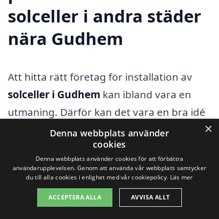
solceller i andra städer
nära Gudhem
Att hitta rätt företag för installation av
solceller i Gudhem
kan ibland vara en
utmaning. Därför kan det vara en bra idé
×
att även titta på alternativa städer i
Denna webbplats använder
cookies
närheten där du kan hitta professionella
Denna webbplats använder cookies för att förbättra
och pålitliga leverantörer som
användarupplevelsen. Genom att använda vår webbplats samtycker
du till alla cookies i enlighet med vår cookiepolicy.
Läs mer
specialiserar sig på solenergi. Genom att
bredda din sökning kan du öka dina
ACCEPTERA ALLA
AVVISA ALLT
chanser att få konkurrenskraftiga